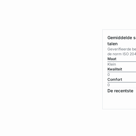
Gemiddelde sc
talen
Geverifieerde b
de norm ISO 20
Maat
Klein
Kwaliteit
0
Comfort
0
De recentste