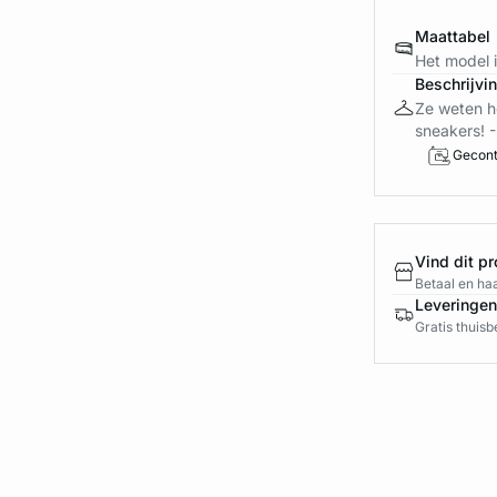
Maattabel
Het model 
Beschrijvi
Ze weten h
sneakers! -
Gecont
Vind dit pr
Betaal en haa
Leveringen
Gratis thuis