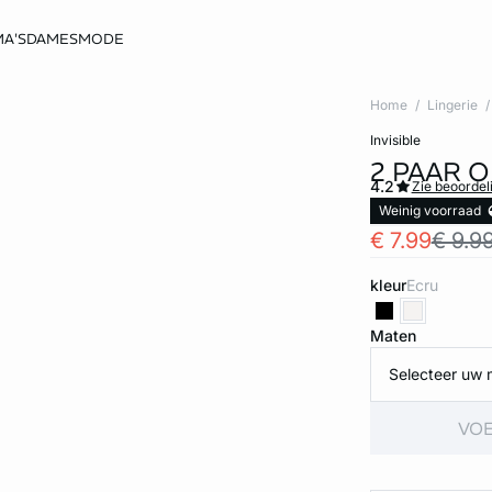
A'S
DAMESMODE
Home
Lingerie
invisible
2 PAAR 
4.2
Zie beoordel
Weinig voorraad
€ 7.99
€ 9.9
kleur
ecru
Maten
Selecteer uw 
VOE