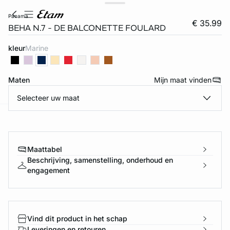
panama
€ 35.99
BEHA N.7 - DE BALCONETTE FOULARD
kleur
marine
Maten
Mijn maat vinden
Selecteer uw maat
ard
question
Maattabel
Beschrijving, samenstelling, onderhoud en
engagement
Vind dit product in het schap
Leveringen en retouren