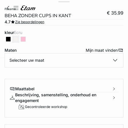
panama
€ 35.99
BEHA ZONDER CUPS IN KANT
4.7
Zie beoordelingen
kleur
ecru
Maten
Mijn maat vinden
Selecteer uw maat
video
ard
question
Maattabel
Beschrijving, samenstelling, onderhoud en
engagement
Gecontroleerde workshop