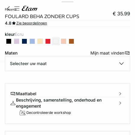
panama
€ 35.99
FOULARD BEHA ZONDER CUPS
4.8
Zie beoordelingen
kleur
ecru
Maten
Mijn maat vinden
Selecteer uw maat
ard
question
Maattabel
Beschrijving, samenstelling, onderhoud en
engagement
Gecontroleerde workshop