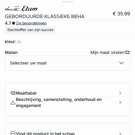
reveuse
€ 35.99
GEBORDUURDE KLASSIEKE BEHA
4.7
Zie beoordelingen
Slachtoffer van zijn succes
kleur
lila
Maten
Mijn maat vinden
Selecteer uw maat
ard
question
Maattabel
Beschrijving, samenstelling, onderhoud en
engagement
Vind dit product in het schap