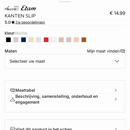
panama
€ 14.99
KANTEN SLIP
5.0
Zie beoordelingen
kleur
marine
Maten
Mijn maat vinden
Selecteer uw maat
ard
question
Maattabel
Beschrijving, samenstelling, onderhoud en
engagement
Vind dit product in het schap