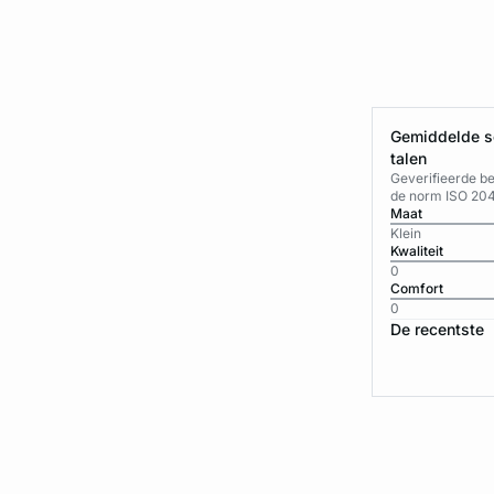
Gemiddelde sc
talen
Geverifieerde b
de norm ISO 20
Maat
Klein
Kwaliteit
0
Comfort
0
De recentste