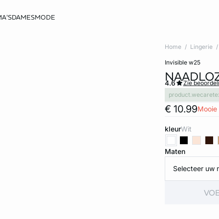
A'S
DAMESMODE
Home
Lingerie
invisible w25
NAADLOZ
4.6
Zie beoordel
product.wecarete
€ 10.99
Mooie 
kleur
wit
Maten
Selecteer uw 
VOE