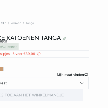
Slip
Vormen
Tanga
E KATOENEN TANGA
ingen
xt
slipjes : 5 voor €39,99
Mijn maat vinden
maat
G TOE AAN HET WINKELMANDJE