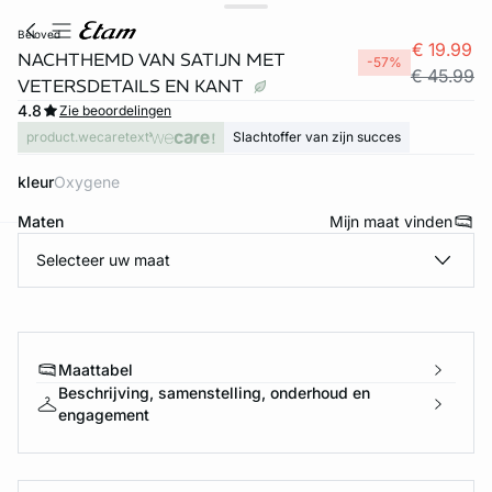
beloved
€ 19.99
NACHTHEMD VAN SATIJN MET
-57%
€ 45.99
VETERSDETAILS EN KANT
4.8
Zie beoordelingen
product.wecaretext
Slachtoffer van zijn succes
kleur
oxygene
Maten
Mijn maat vinden
Selecteer uw maat
ard
question
Maattabel
Beschrijving, samenstelling, onderhoud en
engagement