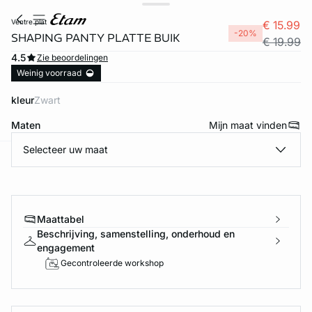
ventre plat
€ 15.99
-20%
SHAPING PANTY PLATTE BUIK
€ 19.99
4.5
Zie beoordelingen
Weinig voorraad
kleur
zwart
Maten
Mijn maat vinden
Selecteer uw maat
ard
question
Maattabel
Beschrijving, samenstelling, onderhoud en
engagement
Gecontroleerde workshop