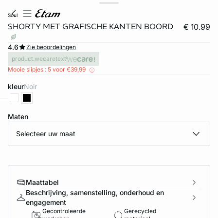
soul
SHORTY MET GRAFISCHE KANTEN BOORD
€ 10.99
4.6
Zie beoordelingen
product.wecaretext
Mooie slipjes : 5 voor €39,99
kleur
noir
Maten
ard
question
Selecteer uw maat
Maattabel
Beschrijving, samenstelling, onderhoud en
engagement
Gecontroleerde
Gerecycled