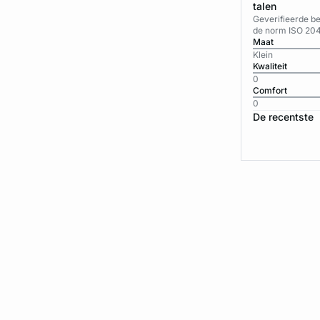
talen
Geverifieerde b
de norm ISO 20
Maat
Klein
Kwaliteit
0
Comfort
0
De recentste