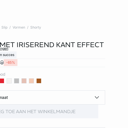
Slip
Vormen
Shorty
MET IRISEREND KANT EFFECT
ingen
jn succes
99
-65%
ood
maat
G TOE AAN HET WINKELMANDJE