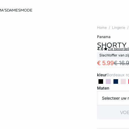
A'S
DAMESMODE
Home
Lingerie
panama
SHORTY 
4.6
Zie beoordel
Slachtoffer van zi
€ 5.99
€ 16.
kleur
bordeaux r
Maten
Selecteer uw 
VOE