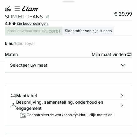
dlim
€ 29.99
SLIM FIT JEANS
4.6
Zie beoordelingen
product.wecaretext
Slachtoffer van zijn succes
kleur
bleu royal
Maten
Mijn maat vinden
Selecteer uw maat
ard
question
Maattabel
Beschrijving, samenstelling, onderhoud en
engagement
Gecontroleerde workshop
Natuurlijk materiaal