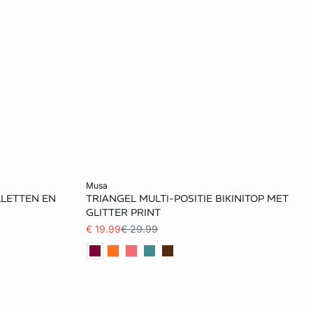
Voeg toe aan het winkelmandje
musa
LLETTEN EN
TRIANGEL MULTI-POSITIE BIKINITOP MET
36
38
GLITTER PRINT
€ 19.99
€ 29.99