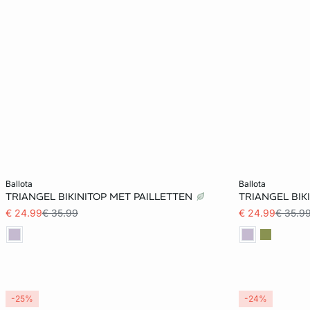
Voeg toe aan het winkelmandje
Voeg toe aan h
ballota
ballota
TRIANGEL BIKINITOP MET PAILLETTEN
TRIANGEL BIK
85E
34
€ 24.99
€ 35.99
€ 24.99
€ 35.9
-25%
-24%