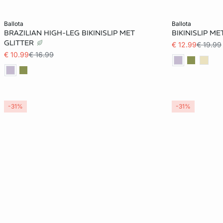
Voeg toe aan het winkelmandje
Voeg toe aan h
ballota
ballota
BRAZILIAN HIGH-LEG BIKINISLIP MET
BIKINISLIP M
32
34
38
32
GLITTER
€ 12.99
€ 19.99
€ 10.99
€ 16.99
-31%
-31%