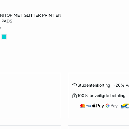
et winkelmandje
INITOP MET GLITTER PRINT EN
40
 PADS
9
Studentenkorting : -20% va
100% beveiligde betaling