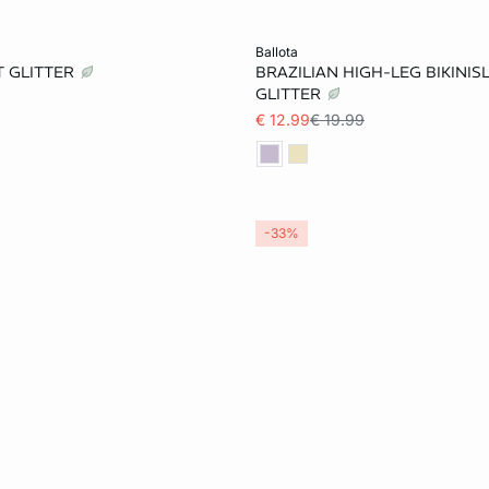
et winkelmandje
Voeg toe aan het winkelmandje
ballota
ET GLITTER
BRAZILIAN HIGH-LEG BIKINIS
34
32
34
GLITTER
€ 12.99
€ 19.99
-33%