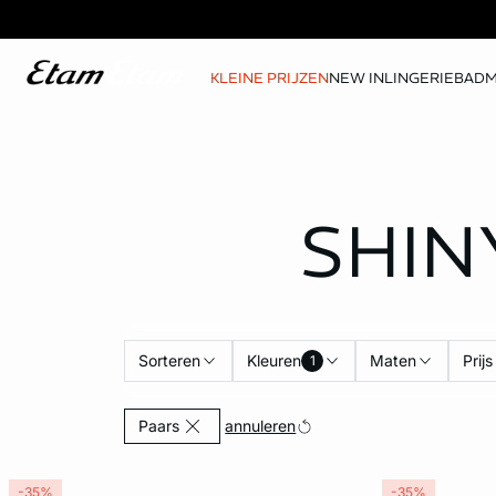
KLEINE PRIJZEN
NEW IN
LINGERIE
BAD
SHI
Sorteren
Kleuren
Maten
Prijs
1
Currently Refined by Kleuren: Paars
annuleren
Paars
-35%
-35%