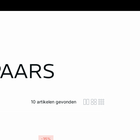
PAARS
10
artikelen gevonden
icon-layout-detaile
icon-layout-class
icon-layout-m
-35%