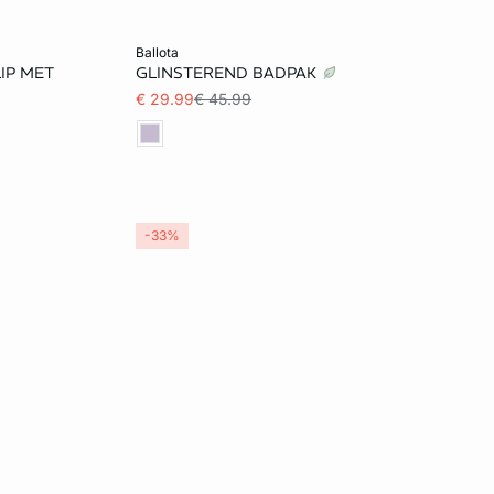
Voeg toe aan het winkelmandje
ballota
LIP MET
GLINSTEREND BADPAK
34
€ 29.99
€ 45.99
-33%