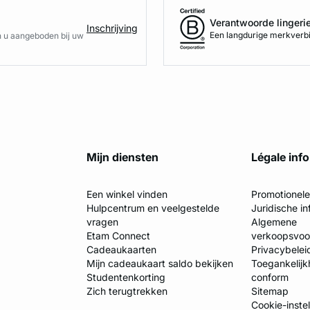
Verantwoorde lingeri
Inschrijving
Een langdurige merkverbi
n u aangeboden bij uw
Mijn diensten
Légale inf
Een winkel vinden
Promotionel
Hulpcentrum en veelgestelde
Juridische in
vragen
Algemene
Etam Connect
verkoopsvo
Cadeaukaarten
Privacybelei
Mijn cadeaukaart saldo bekijken
Toegankelijkh
Studentenkorting
conform
Zich terugtrekken
Sitemap
Cookie-inste