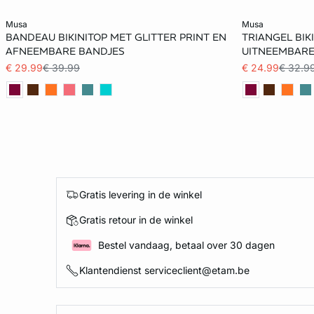
Voeg toe aan het winkelmandje
Voeg toe aan h
musa
musa
BANDEAU BIKINITOP MET GLITTER PRINT EN
TRIANGEL BIK
34
40
38
AFNEEMBARE BANDJES
UITNEEMBARE
€ 29.99
€ 39.99
€ 24.99
€ 32.9
Gratis levering in de winkel
Gratis retour in de winkel
Bestel vandaag, betaal over 30 dagen
Klantendienst serviceclient@etam.be