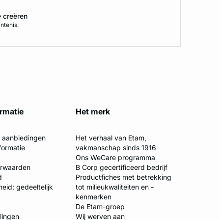
e creëren
ntenis.
ormatie
Het merk
e aanbiedingen
Het verhaal van Etam,
formatie
vakmanschap sinds 1916
Ons WeCare programma
orwaarden
B Corp gecertificeerd bedrijf
d
Productfiches met betrekking
eid: gedeeltelijk
tot milieukwaliteiten en -
kenmerken
De Etam-groep
llingen
Wij werven aan