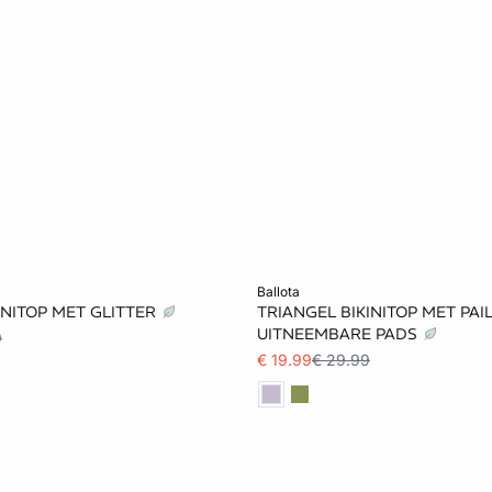
et winkelmandje
Voeg toe aan het winkelmandje
ballota
INITOP MET GLITTER
TRIANGEL BIKINITOP MET PAI
36
38
40
34
36
38
UITNEEMBARE PADS
9
€ 19.99
€ 29.99