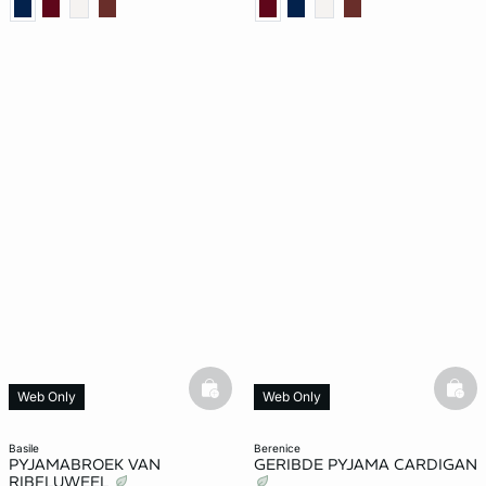
basketfull
bask
Web Only
Web Only
basile
berenice
PYJAMABROEK VAN
GERIBDE PYJAMA CARDIGAN
RIBFLUWEEL