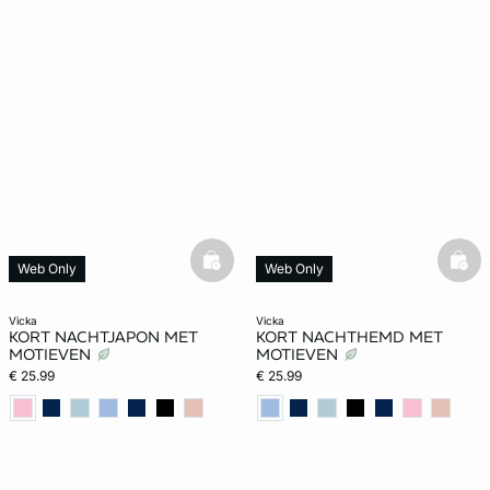
basketfull
bask
Web Only
Web Only
vicka
vicka
KORT NACHTJAPON MET
KORT NACHTHEMD MET
MOTIEVEN
MOTIEVEN
€ 25.99
€ 25.99