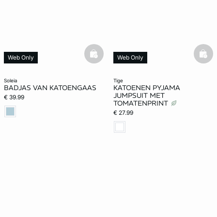
basketfull
bask
Web Only
Web Only
soleia
tige
BADJAS VAN KATOENGAAS
KATOENEN PYJAMA
JUMPSUIT MET
€ 39.99
TOMATENPRINT
€ 27.99