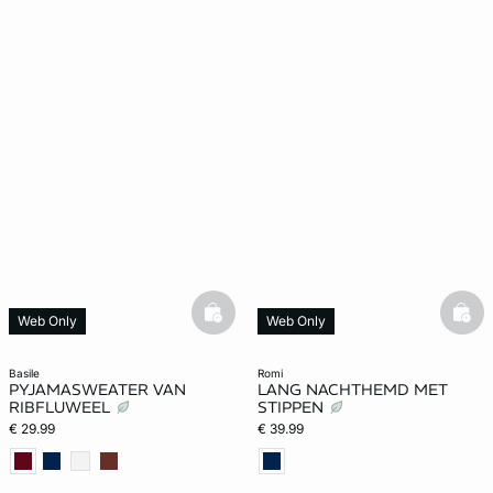
basketfull
bask
Web Only
Web Only
basile
romi
PYJAMASWEATER VAN
LANG NACHTHEMD MET
RIBFLUWEEL
STIPPEN
€ 29.99
€ 39.99