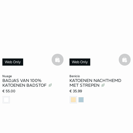
basketfull
bask
Web Only
Web Only
nuage
benicio
BADJAS VAN 100%
KATOENEN NACHTHEMD
KATOENEN BADSTOF
MET STREPEN
€ 55.00
€ 35.99