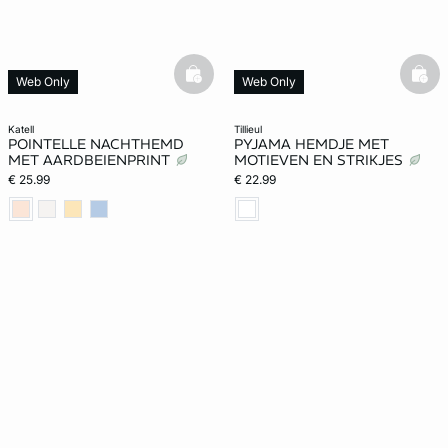
basketfull
bask
Web Only
Web Only
katell
tillieul
POINTELLE NACHTHEMD
PYJAMA HEMDJE MET
MET AARDBEIENPRINT
MOTIEVEN EN STRIKJES
€ 25.99
€ 22.99