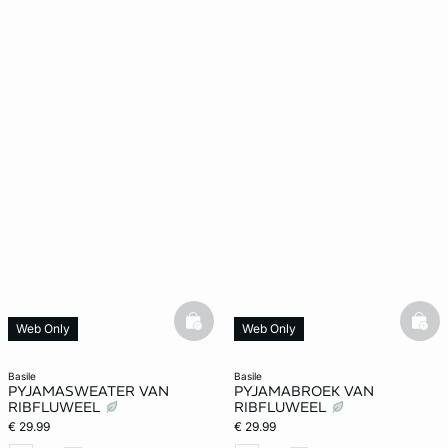
basketfull
bask
Web Only
Web Only
basile
basile
PYJAMASWEATER VAN
PYJAMABROEK VAN
RIBFLUWEEL
RIBFLUWEEL
€ 29.99
€ 29.99