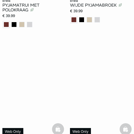
briela
briela
PYJAMATRUI MET
WIJDE PYJAMABROEK
POLOKRAAG
€ 39.99
€ 39.99
basketfull
bask
Web Only
Web Only