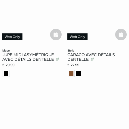
ard
question
basketfull
bask
Web Only
Web Only
muse
stella
JUPE MIDI ASYMÉTRIQUE
CARACO AVEC DÉTAILS
AVEC DÉTAILS DENTELLE
DENTELLE
€ 29.99
€ 27.99