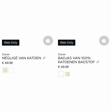
basketfull
bask
Web Only
Web Only
cocon
cocon
NÉGLIGÉ VAN KATOEN
BADJAS VAN 100%
KATOENEN BADSTOF
€ 49.99
€ 49.99