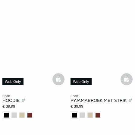
basketfull
bask
Web Only
Web Only
briela
briela
HOODIE
PYJAMABROEK MET STRIK
€ 39.99
€ 39.99