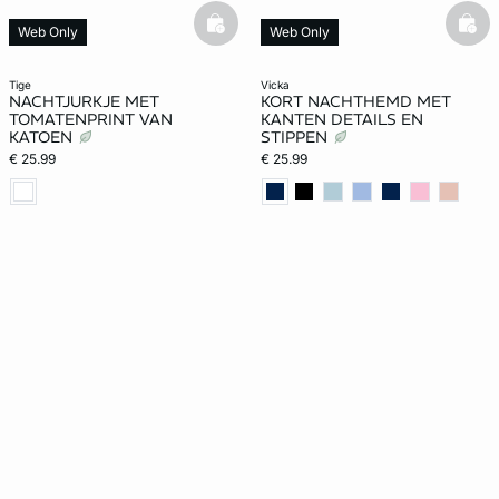
basketfull
bask
Web Only
Web Only
tige
vicka
NACHTJURKJE MET
KORT NACHTHEMD MET
TOMATENPRINT VAN
KANTEN DETAILS EN
KATOEN
STIPPEN
€ 25.99
€ 25.99