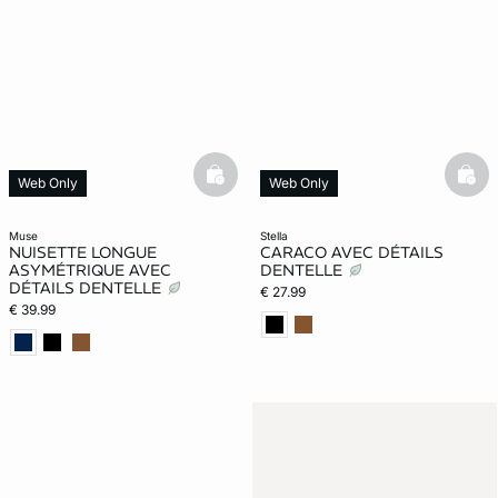
basketfull
bask
Web Only
Web Only
muse
stella
NUISETTE LONGUE
CARACO AVEC DÉTAILS
ASYMÉTRIQUE AVEC
DENTELLE
DÉTAILS DENTELLE
€ 27.99
€ 39.99