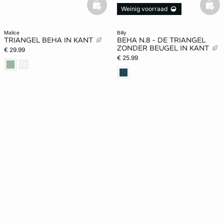
basketfull
bask
Weinig voorraad
malice
billy
TRIANGEL BEHA IN KANT
BEHA N.8 - DE TRIANGEL
ZONDER BEUGEL IN KANT
€ 29.99
€ 25.99