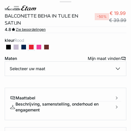
mascarade
€ 19.99
BALCONETTE BEHA IN TULE EN
-50%
€ 39.99
SATIJN
4.8
Zie beoordelingen
kleur
rood
Maten
Mijn maat vinden
Selecteer uw maat
ard
question
Maattabel
Beschrijving, samenstelling, onderhoud en
engagement