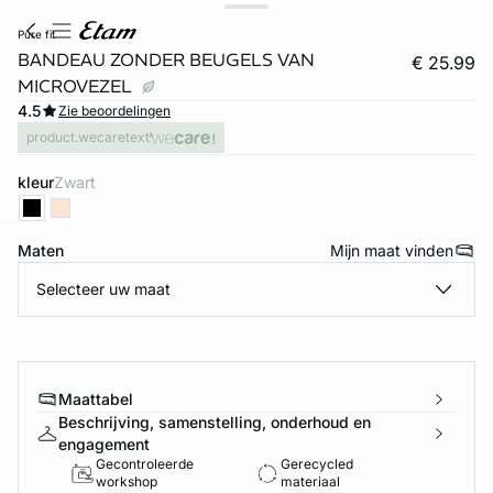
pure fit
BANDEAU ZONDER BEUGELS VAN
€ 25.99
MICROVEZEL
4.5
Zie beoordelingen
product.wecaretext
kleur
zwart
Maten
Mijn maat vinden
ard
question
Selecteer uw maat
Maattabel
Beschrijving, samenstelling, onderhoud en
engagement
Gecontroleerde
Gerecycled
workshop
materiaal