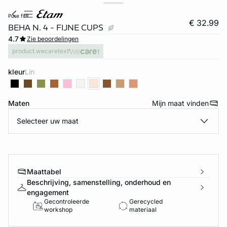
pure fit®
€ 32.99
BEHA N. 4 - FIJNE CUPS
4.7
Zie beoordelingen
product.wecaretext
kleur
lin
Maten
Mijn maat vinden
Selecteer uw maat
ard
question
Maattabel
Beschrijving, samenstelling, onderhoud en
engagement
Gecontroleerde
Gerecycled
workshop
materiaal