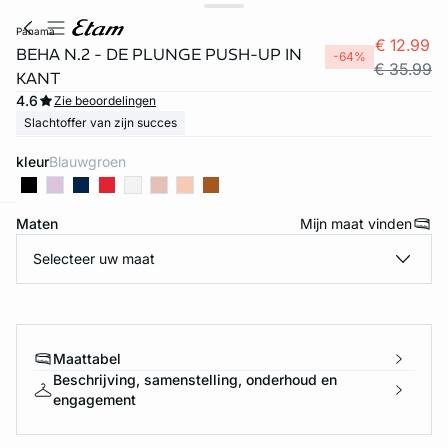
panama
€ 12.99
BEHA N.2 - DE PLUNGE PUSH-UP IN
-64%
€ 35.99
KANT
4.6
Zie beoordelingen
Slachtoffer van zijn succes
kleur
blauwgroen
Maten
Mijn maat vinden
ard
question
Selecteer uw maat
Maattabel
Beschrijving, samenstelling, onderhoud en
engagement