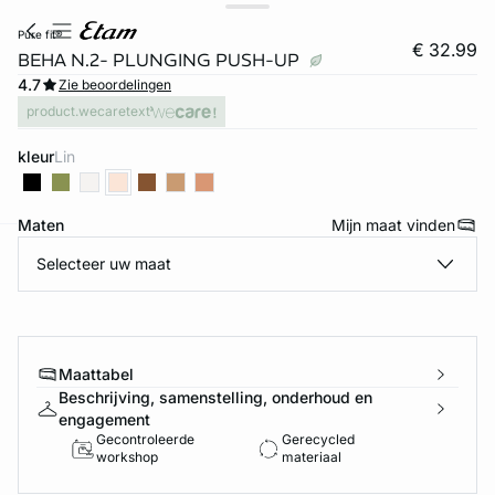
pure fit®
€ 32.99
BEHA N.2- PLUNGING PUSH-UP
4.7
Zie beoordelingen
product.wecaretext
kleur
lin
Maten
Mijn maat vinden
Selecteer uw maat
ard
question
Maattabel
Beschrijving, samenstelling, onderhoud en
engagement
Gecontroleerde
Gerecycled
workshop
materiaal