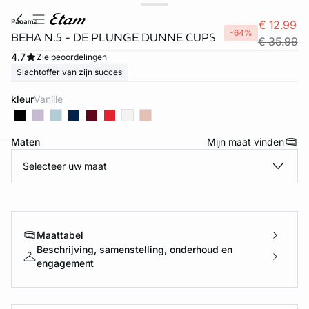
panama
€ 12.99
-64%
BEHA N.5 - DE PLUNGE DUNNE CUPS
€ 35.99
4.7
Zie beoordelingen
Slachtoffer van zijn succes
kleur
vanille
Maten
Mijn maat vinden
Selecteer uw maat
ard
question
Maattabel
Beschrijving, samenstelling, onderhoud en
engagement