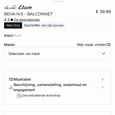
success
€ 39.99
BEHA N.9 - BALCONNET
4.3
Zie beoordelingen
Web Only
Slachtoffer van zijn succes
kleur
blush
Maten
Mijn maat vinden
Selecteer uw maat
ard
question
Maattabel
Beschrijving, samenstelling, onderhoud en
engagement
Gecontroleerde workshop