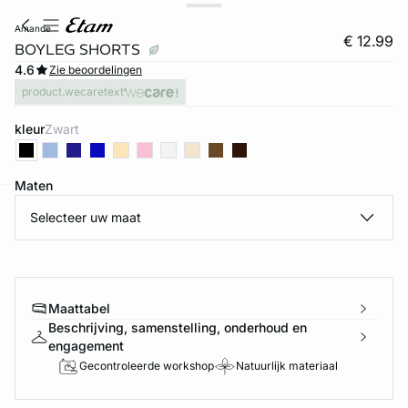
amande
€ 12.99
BOYLEG SHORTS
4.6
Zie beoordelingen
product.wecaretext
kleur
zwart
Maten
Selecteer uw maat
ard
question
Maattabel
Beschrijving, samenstelling, onderhoud en
engagement
Gecontroleerde workshop
Natuurlijk materiaal