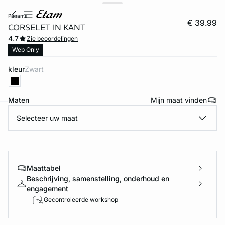
panama
€ 39.99
CORSELET IN KANT
4.7
Zie beoordelingen
Web Only
kleur
zwart
Maten
Mijn maat vinden
Selecteer uw maat
ard
question
Maattabel
Beschrijving, samenstelling, onderhoud en
engagement
Gecontroleerde workshop