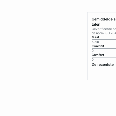
Gemiddelde sc
talen
Geverifieerde b
de norm ISO 20
Maat
Klein
Kwaliteit
0
Comfort
0
De recentste