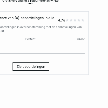
Gratis verzending & retourneren in winkel
ore van {0} beoordelingen in alle
4.7
/5
eoordelingen in overeenstemming met de aanbevelingen van
488
Perfect
Groot
Zie beoordelingen