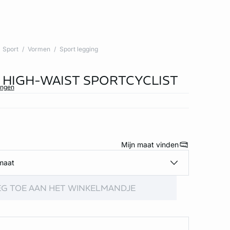
Sport
Vormen
Sport legging
 HIGH-WAIST SPORTCYCLIST
ingen
Mijn maat vinden
maat
G TOE AAN HET WINKELMANDJE