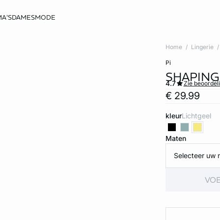
A'S
DAMESMODE
Home
Lingerie
pi
SHAPING
4.7
Zie beoordel
€ 29.99
kleur
lichtgeel
Maten
Selecteer uw 
VOE