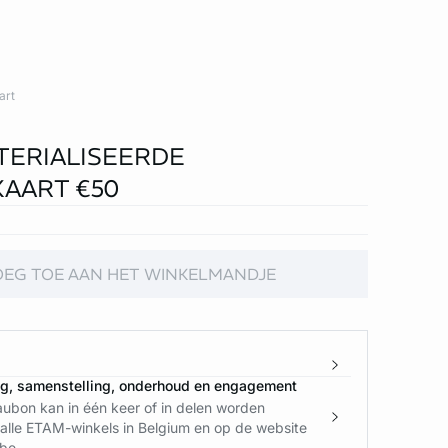
art
ERIALISEERDE
AART €50
OEG TOE AAN HET WINKELMANDJE
ng, samenstelling, onderhoud en engagement
ubon kan in één keer of in delen worden
 alle ETAM-winkels in Belgium en op de website
e....