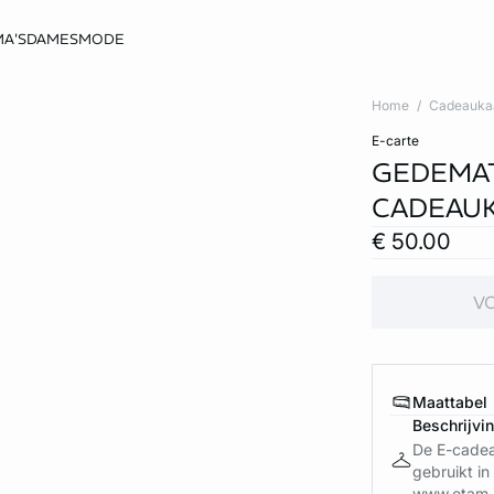
A'S
DAMESMODE
Home
Cadeauka
e-carte
GEDEMAT
CADEAUK
€ 50.00
V
Maattabel
Beschrijvi
De E-cadea
gebruikt in
www.etam.b