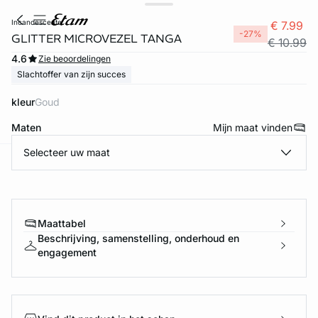
incandescente
€ 7.99
-27%
GLITTER MICROVEZEL TANGA
€ 10.99
4.6
Zie beoordelingen
Slachtoffer van zijn succes
kleur
goud
Maten
Mijn maat vinden
Selecteer uw maat
ard
question
Maattabel
Beschrijving, samenstelling, onderhoud en
engagement