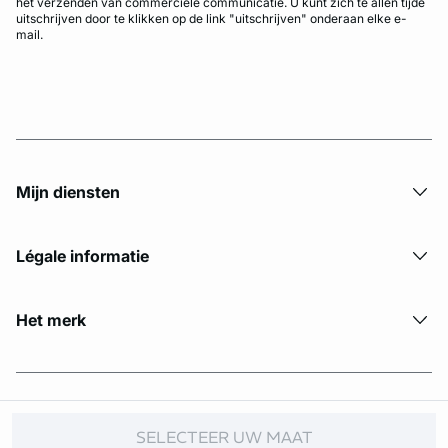
het verzenden van commerciële communicatie. U kunt zich te allen tijde
uitschrijven door te klikken op de link "uitschrijven" onderaan elke e-
mail.
Mijn diensten
Légale informatie
Het merk
© Copyright 2026 Etam. All Rights reserved.
SELECTEER UW MAAT