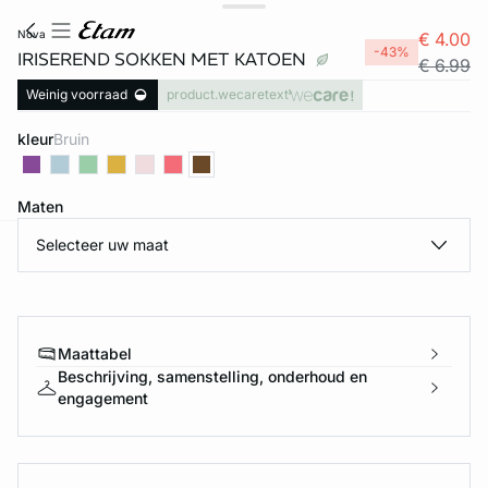
nova
€ 4.00
-43%
IRISEREND SOKKEN MET KATOEN
€ 6.99
Weinig voorraad
product.wecaretext
kleur
bruin
Maten
Selecteer uw maat
ard
question
Maattabel
Beschrijving, samenstelling, onderhoud en
engagement