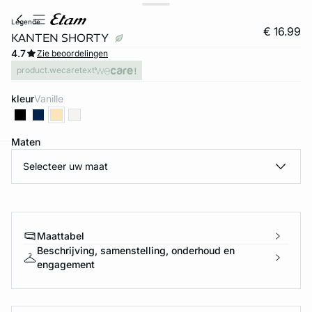
legende
€ 16.99
KANTEN SHORTY
4.7
Zie beoordelingen
product.wecaretext
kleur
vanille
Maten
Selecteer uw maat
ard
question
Maattabel
Beschrijving, samenstelling, onderhoud en
engagement