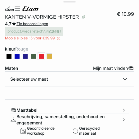
sweet
€ 10.99
KANTEN V-VORMIGE HIPSTER
4.7
Zie beoordelingen
product.wecaretext
Mooie slipjes : 5 voor €39,99
kleur
rouge
Maten
Mijn maat vinden
ard
question
Selecteer uw maat
Maattabel
Beschrijving, samenstelling, onderhoud en
engagement
Gecontroleerde
Gerecycled
workshop
materiaal