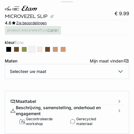
pure fit®
€ 9.99
MICROVEZEL SLIP
4.6
Zie beoordelingen
product.wecaretext
kleur
ecru
Maten
Mijn maat vinden
Selecteer uw maat
ard
question
Maattabel
Beschrijving, samenstelling, onderhoud en
engagement
Gecontroleerde
Gerecycled
workshop
materiaal