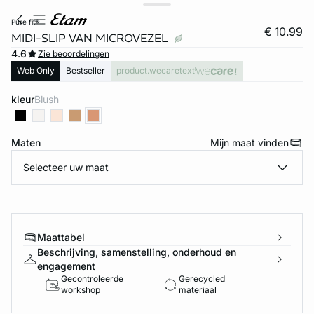
pure fit®
€ 10.99
MIDI-SLIP VAN MICROVEZEL
4.6
Zie beoordelingen
Web Only
Bestseller
product.wecaretext
kleur
blush
Maten
Mijn maat vinden
Selecteer uw maat
ard
question
Maattabel
Beschrijving, samenstelling, onderhoud en
engagement
Gecontroleerde
Gerecycled
workshop
materiaal