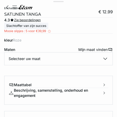
enchantement
€ 12.99
SATIJNEN TANGA
4.3
Zie beoordelingen
Slachtoffer van zijn succes
Mooie slipjes : 5 voor €39,99
kleur
roze
Maten
Mijn maat vinden
Selecteer uw maat
ard
question
Maattabel
Beschrijving, samenstelling, onderhoud en
engagement