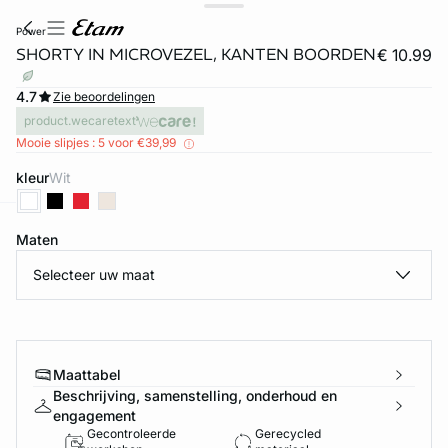
power
SHORTY IN MICROVEZEL, KANTEN BOORDEN
€ 10.99
4.7
Zie beoordelingen
product.wecaretext
Mooie slipjes : 5 voor €39,99
kleur
wit
Maten
ard
question
Selecteer uw maat
Maattabel
Beschrijving, samenstelling, onderhoud en
engagement
Gecontroleerde
Gerecycled