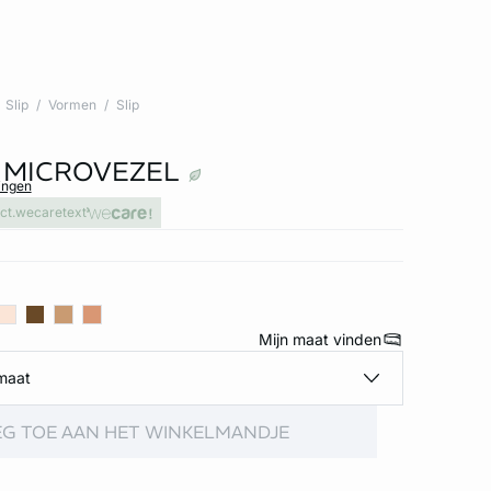
Slip
Vormen
Slip
N MICROVEZEL
ingen
ct.wecaretext
Mijn maat vinden
maat
G TOE AAN HET WINKELMANDJE