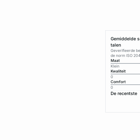
Gemiddelde sc
talen
Geverifieerde b
de norm ISO 20
Maat
Klein
Kwaliteit
0
Comfort
0
De recentste