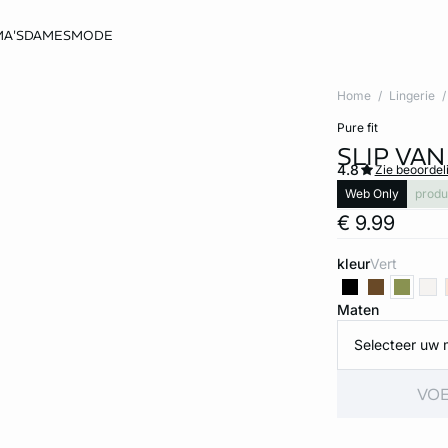
A'S
DAMESMODE
Home
Lingerie
pure fit
SLIP VA
4.8
Zie beoordel
Web Only
produ
€ 9.99
kleur
vert
Maten
Selecteer uw 
VOE