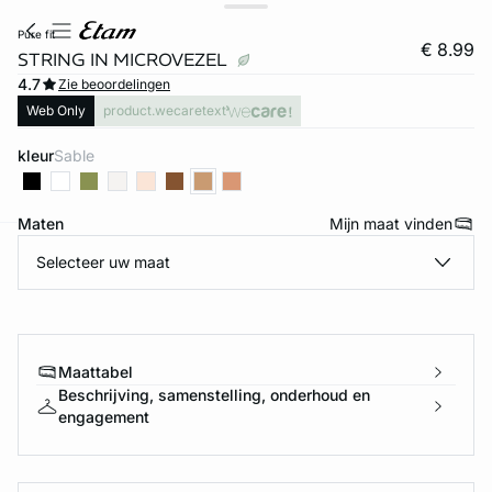
pure fit
€ 8.99
STRING IN MICROVEZEL
4.7
Zie beoordelingen
Web Only
product.wecaretext
kleur
sable
Maten
Mijn maat vinden
Selecteer uw maat
ard
question
Maattabel
Beschrijving, samenstelling, onderhoud en
engagement