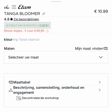
bliss
€ 10.99
TANGA BLOOMER
4.8
Zie beoordelingen
product.wecaretext
Mooie slipjes : 5 voor €39,99
kleur
imp fond marron
Maten
Mijn maat vinden
Selecteer uw maat
ard
question
Maattabel
Beschrijving, samenstelling, onderhoud en
engagement
Gecontroleerde workshop