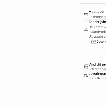
Maattabel
Le mannequ
Beschrijvi
De verantw
maandverba
Ultragabso
Gecont
Vind dit pr
Betaal en haa
Leveringen
Gratis thuis