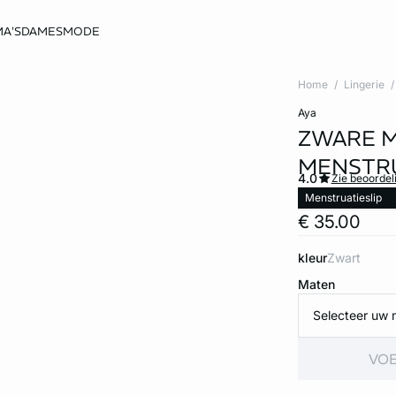
A'S
DAMESMODE
Home
Lingerie
aya
ZWARE M
MENSTRU
4.0
Zie beoordel
Menstruatieslip
€ 35.00
kleur
zwart
Maten
Selecteer uw 
VOE