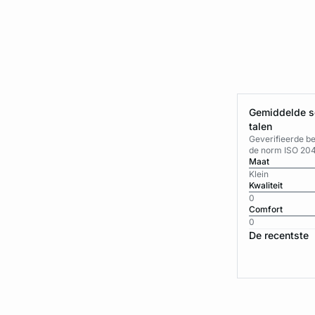
Gemiddelde sc
talen
Geverifieerde b
de norm ISO 20
Maat
Klein
Kwaliteit
0
Comfort
0
De recentste