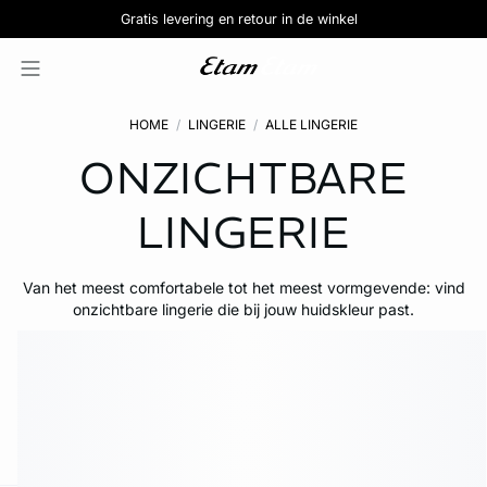
-30% op de figuurcorrigerende lingerie
De mooie slipjes : 5 voor €39,99
Kleine prijzen : vanaf €5,99
Gratis levering en retour in de winkel
Ontdek de selectie
Ontdek de selectie
Pure Perfect
HOME
LINGERIE
ALLE LINGERIE
ONZICHTBARE
LINGERIE
Van het meest comfortabele tot het meest vormgevende: vind
onzichtbare lingerie die bij jouw huidskleur past.