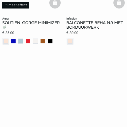
basketfull
bask
-1 maat effect
Web Only
aura
infusion
SOUTIEN-GORGE MINIMIZER
BALCONETTE BEHA N.9 MET
BORDUURWERK
€ 35.99
€ 39.99