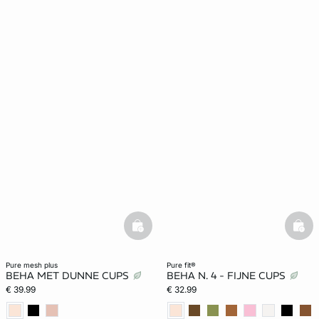
basketfull
bask
pure mesh plus
pure fit®
BEHA MET DUNNE CUPS
BEHA N. 4 - FIJNE CUPS
€ 39.99
€ 32.99