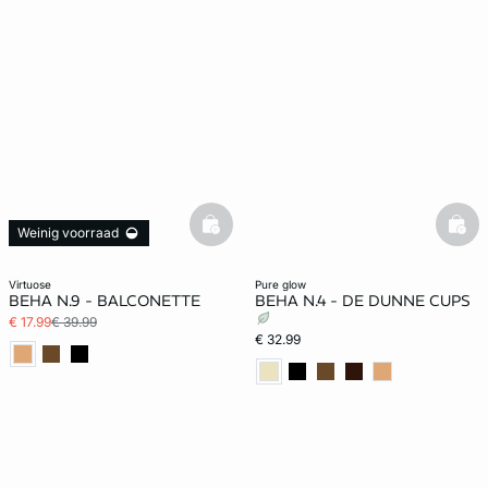
basketfull
bask
Weinig voorraad
virtuose
pure glow
BEHA N.9 - BALCONETTE
BEHA N.4 - DE DUNNE CUPS
€ 17.99
€ 39.99
€ 32.99