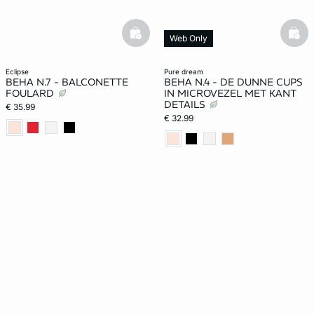
basketfull
bask
Web Only
eclipse
pure dream
BEHA N.7 - BALCONETTE
BEHA N.4 - DE DUNNE CUPS
FOULARD
IN MICROVEZEL MET KANT
DETAILS
€ 35.99
€ 32.99