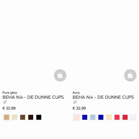
basketfull
bask
pure glow
aura
BEHA N.4 - DE DUNNE CUPS
BEHA N.4 - DE DUNNE CUPS
€ 32.99
€ 32.99