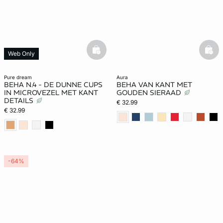
basketfull
bask
Web Only
pure dream
aura
BEHA N.4 - DE DUNNE CUPS
BEHA VAN KANT MET
IN MICROVEZEL MET KANT
GOUDEN SIERAAD
DETAILS
€ 32.99
€ 32.99
-64%