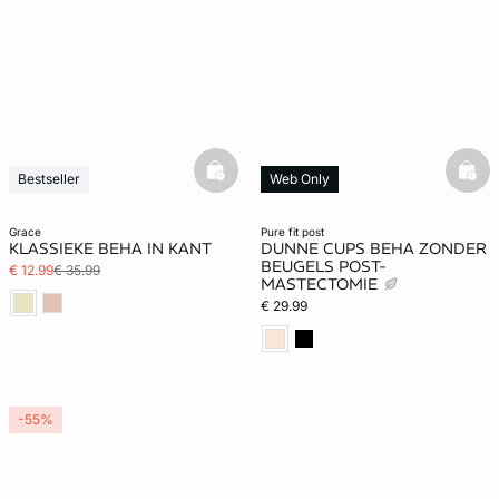
basketfull
bask
Bestseller
Web Only
grace
pure fit post
KLASSIEKE BEHA IN KANT
DUNNE CUPS BEHA ZONDER
BEUGELS POST-
€ 12.99
€ 35.99
MASTECTOMIE
€ 29.99
-55%