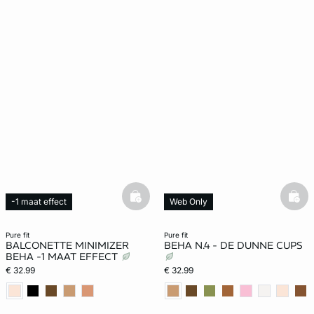
basketfull
bask
-1 maat effect
Web Only
pure fit
pure fit
BALCONETTE MINIMIZER
BEHA N.4 - DE DUNNE CUPS
BEHA -1 MAAT EFFECT
€ 32.99
€ 32.99