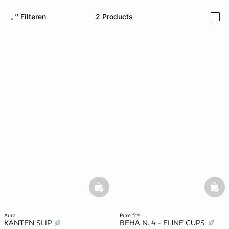
Filteren
2
Products
i
ard
question
basketfull
bask
aura
pure fit®
KANTEN SLIP
BEHA N. 4 - FIJNE CUPS