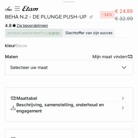
idole
€ 24.99
-24%
BEHA N.2 - DE PLUNGE PUSH-UP
€ 32.99
4.8
Zie beoordelingen
product.wecaretext
Slachtoffer van zijn succes
kleur
blauw
Maten
Mijn maat vinden
Selecteer uw maat
ard
question
Maattabel
Beschrijving, samenstelling, onderhoud en
engagement