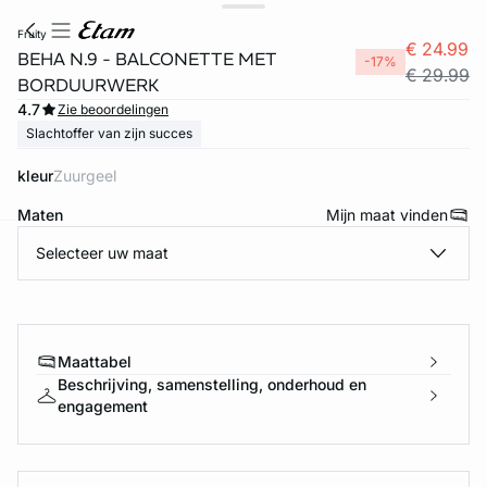
fruity
€ 24.99
BEHA N.9 - BALCONETTE MET
-17%
€ 29.99
BORDUURWERK
4.7
Zie beoordelingen
Slachtoffer van zijn succes
kleur
zuurgeel
Maten
Mijn maat vinden
Selecteer uw maat
ard
question
Maattabel
Beschrijving, samenstelling, onderhoud en
engagement