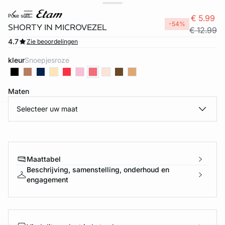
pure soft
€ 5.99
-54%
SHORTY IN MICROVEZEL
€ 12.99
4.7
Zie beoordelingen
kleur
snoepjesroze
Maten
Selecteer uw maat
ard
question
Maattabel
Beschrijving, samenstelling, onderhoud en
engagement